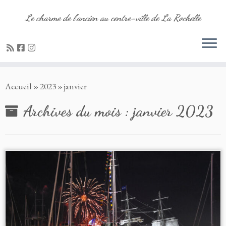
Le charme de l'ancien au centre-ville de La Rochelle
Passer
Accueil
»
2023
»
janvier
au
contenu
Archives du mois :
janvier 2023