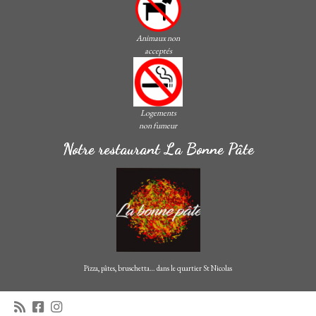
Animaux non
acceptés
Logements
non fumeur
Notre restaurant La Bonne Pâte
Pizza, pâtes, bruschetta… dans le quartier St Nicolas