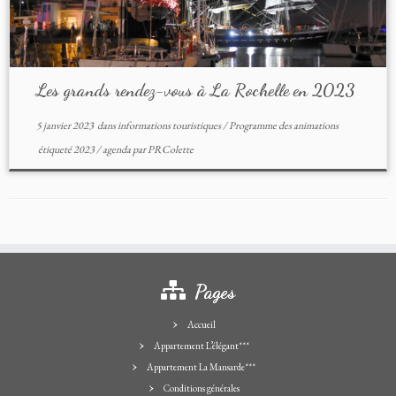
Les grands rendez-vous à La Rochelle en 2023
5 janvier 2023
dans
informations touristiques
/
Programme des animations
étiqueté
2023
/
agenda
par
PRColette
Pages
Accueil
Appartement L’élégant***
Appartement La Mansarde***
Conditions générales