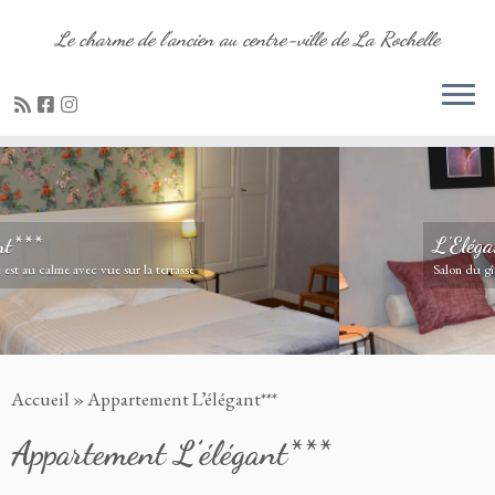
Le charme de l'ancien au centre-ville de La Rochelle
Passer
au
contenu
L'Elégant***
Salon du gîte l'élégant de la Petite Roche
Accueil
»
Appartement L’élégant***
Appartement L’élégant***