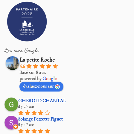
Les avis Google
La petite Roche
4.6
Basé sur 8 avis
powered by
G
o
o
g
l
e
évaluez-nous sur
GHEROLD CHANTAL
il y a 7 ans
Solange Perrette Piguet
il y a 7 ans