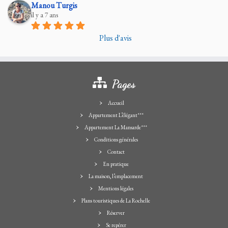
Manou Turgis
il y a 7 ans
Plus d'avis
Pages
Accueil
Appartement L’élégant***
Appartement La Mansarde***
Conditions générales
Contact
En pratique
La maison, l’emplacement
Mentions légales
Plans touristiques de La Rochelle
Réserver
Se repérer