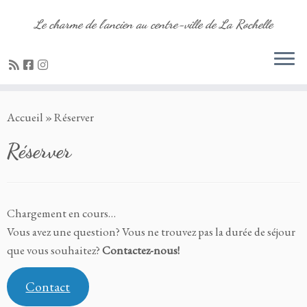
Le charme de l'ancien au centre-ville de La Rochelle
Passer
Accueil
»
Réserver
au
contenu
Réserver
Chargement en cours…
Vous avez une question? Vous ne trouvez pas la durée de séjour
que vous souhaitez?
Contactez-nous!
Contact