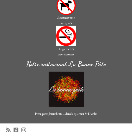
Animaux non
acceptés
Logements
non fumeur
Notre restaurant La Bonne Pâte
Pizza, pâtes, bruschetta… dans le quartier St Nicolas