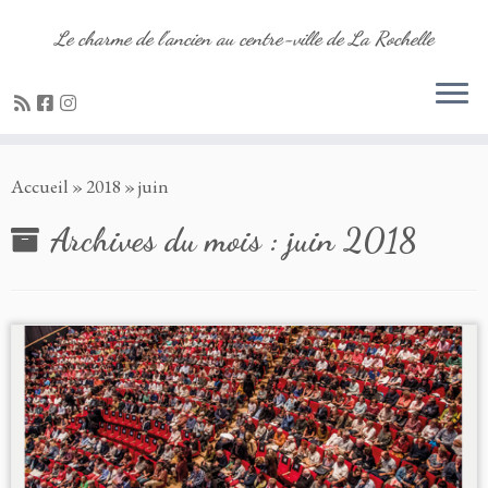
Le charme de l'ancien au centre-ville de La Rochelle
Passer
Accueil
»
2018
»
juin
au
contenu
Archives du mois :
juin 2018