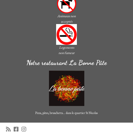
Animaux non
acceptés
Logements
non fumeur
Notre restaurant La Bonne Pâte
Pizza, pâtes, bruschetta… dans le quartier St Nicolas