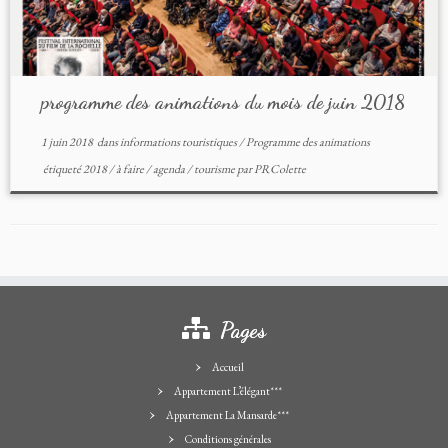
programme des animations du mois de juin 2018
1 juin 2018
dans
informations touristiques
/
Programme des animations
étiqueté
2018
/
à faire
/
agenda
/
tourisme
par
PRColette
Pages
Accueil
Appartement L’élégant***
Appartement La Mansarde***
Conditions générales