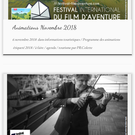
Animations Novembre 2018
6 novembre 2018
dans
informations touristiques
/
Programme des animations
étiqueté
2018
/
à faire
/
agenda
/
tourisme
par
PRColette