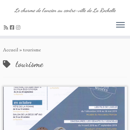
Le charme de l'ancien au centre-ville de La Rochelle
Passer
Accueil
»
tourisme
au
contenu
tourisme