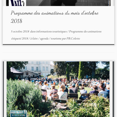
Programme des animations du mois d’octobre
2018
5 octobre 2018
dans
informations touristiques
/
Programme des animations
étiqueté
2018
/
à faire
/
agenda
/
tourisme
par
PRColette