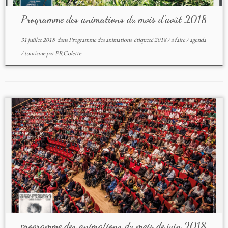
Programme des animations du mois d’août 2018
31 juillet 2018
dans
Programme des animations
étiqueté
2018
/
à faire
/
agenda
/
tourisme
par
PRColette
programme des animations du mois de juin 2018