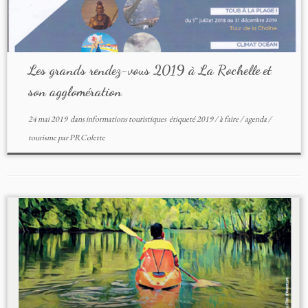
Les grands rendez-vous 2019 à La Rochelle et
son agglomération
24 mai 2019
dans
informations touristiques
étiqueté
2019
/
à faire
/
agenda
/
tourisme
par
PRColette