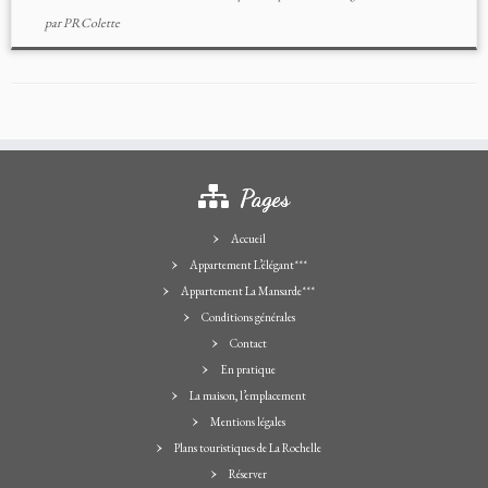
par
PRColette
Pages
Accueil
Appartement L’élégant***
Appartement La Mansarde***
Conditions générales
Contact
En pratique
La maison, l’emplacement
Mentions légales
Plans touristiques de La Rochelle
Réserver